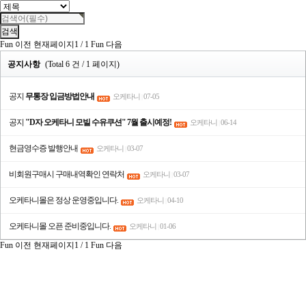
검색
Fun 이전
현재페이지
1
/
1
Fun 다음
공지사항
(Total 6 건 / 1 페이지)
공지
무통장 입금방법안내
오케타니
07-05
|
공지
"D자 오케타니 모빌 수유쿠션" 7월 출시예정!
오케타니
06-14
|
현금영수증 발행안내
오케타니
03-07
|
비회원구매시 구매내역확인 연락처
오케타니
03-07
|
오케타니몰은 정상 운영중입니다.
오케타니
04-10
|
오케타니몰 오픈 준비중입니다.
오케타니
01-06
|
Fun 이전
현재페이지
1
/
1
Fun 다음